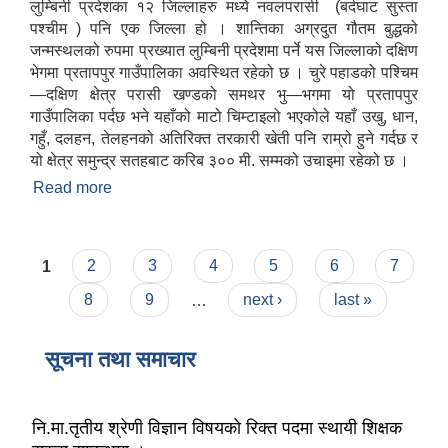
लुम्बिनी प्रदेशका १२ जिल्लाहरु मध्ये नवलपरासी (बर्दघाट सुस्ता
पश्चीम ) पनि एक जिल्ला हो । शान्तिका अग्रदुत गौतम बुद्धको
जन्मस्थलको रुपमा प्रख्यात लुम्बिनी प्रदेशमा पर्ने यस जिल्लाको दक्षिण
भेगमा प्रतापपुर गाउँपालिका अवस्थित रहेको छ । चुरे पहाडको पश्चिम
—दक्षिण क्षेत्र परासी खण्डको समथर भु—भगमा यो प्रतापपुर
गाउँपालिका पर्दछ भने यहाँको माटो चिम्टाइलो भएकोले यहाँ उखु, धान,
गहुँ, दलहन, तेलहनको अतिरिक्त तरकारी खेती पनि राम्रो हुने गर्दछ र
यो क्षेत्र समुन्द्र सतहबाट करिब ३०० मी. सम्मको उचाइमा रहेको छ ।
Read more
about प्रतापपुर गाँउपालिकाकाे परिचय
Pages
1
2
3
4
5
6
7
8
9
…
next ›
last »
सूचना तथा समाचार
नि.मा.तृतीय श्रेणी विज्ञान विषयको रिक्त पदमा स्थायी शिक्षक