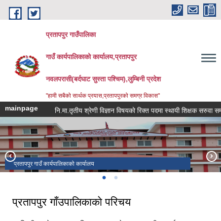
Skip to main content
प्रतापपुर गाउँपालिका
गाउँ कार्यपालिकाको कार्यालय,प्रतापपुर
नवलपरासी(बर्दघाट सुस्ता पश्चिम),लुम्बिनी प्रदेश
"हामी सबैको सार्थक प्रयास,प्रतापपुरको समग्र विकास"
mainpage
नि.मा.तृतीय श्रेणी विज्ञान विषयको रिक्त पदमा स्थायी शिक्षक सरुवा सम्बन्धम
प्रतापपुर गाउँ कार्यपालिकाको कार्यालय
प्रशासनिक भवन उद्घाटन
प्रतापपुर गाँउपालिकाकाे परिचय