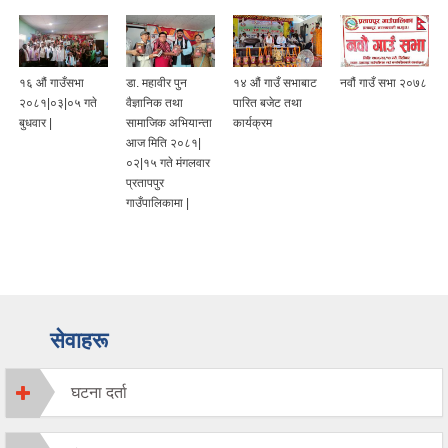
१६ औं गाउँसभा
डा. महावीर पुन
१४ औं गाउँ सभाबाट
नवौं गाउँ सभा २०७८
२०८१|०३|०५ गते
वैज्ञानिक तथा
पारित बजेट तथा
बुधवार |
सामाजिक अभियान्ता
कार्यक्रम
आज मिति २०८१|
०२|१५ गते मंगलवार
प्रतापपुर
गाउँपालिकामा |
सेवाहरू
घटना दर्ता