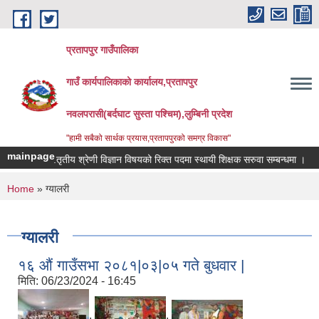
Skip to main content
प्रतापपुर गाउँपालिका
गाउँ कार्यपालिकाको कार्यालय,प्रतापपुर
नवलपरासी(बर्दघाट सुस्ता पश्चिम),लुम्बिनी प्रदेश
"हामी सबैको सार्थक प्रयास,प्रतापपुरको समग्र विकास"
mainpage
नि.मा.तृतीय श्रेणी विज्ञान विषयको रिक्त पदमा स्थायी शिक्षक सरुवा सम्बन्धमा ।
दी
You are here
Home
» ग्यालरी
ग्यालरी
१६ औं गाउँसभा २०८१|०३|०५ गते बुधवार |
मिति:
06/23/2024 - 16:45
,
,