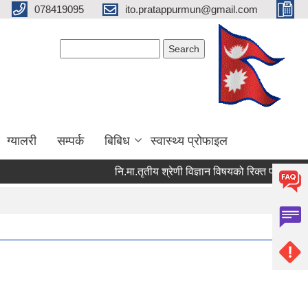
078419095
ito.pratappurmun@gmail.com
Search form
Search
ग्यालरी
सम्पर्क
बिबिध
स्वास्थ्य प्रोफाइल
नि.मा.तृतीय श्रेणी विज्ञान विषयको रिक्त पदमा स्थायी शिक