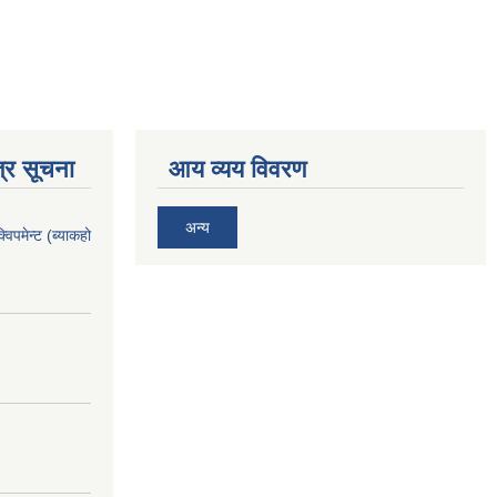
्र सूचना
आय व्यय विवरण
अन्य
िपमेन्ट (ब्याकहो