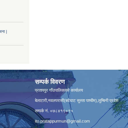
चना |
सम्पर्क विवरण
प्रतापपुर गाँउपालिकाकाे कार्यालय
बेलाटारी,नवलपरासी(बर्दघाट सुस्ता पश्चीम),लुम्बिनी प्रदेश
सम्पर्क नं. ०७८४१९०९५
ito.pratappurmun@gmail.com