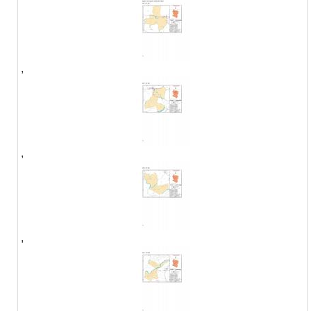
,
,
,