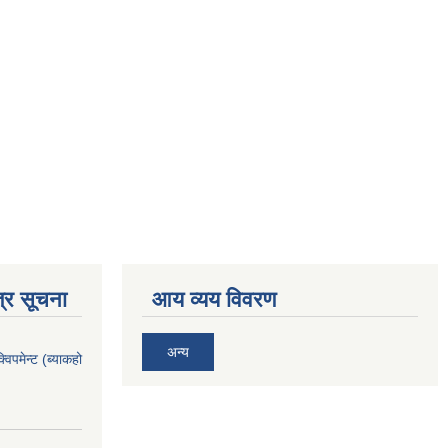
्र सूचना
आय व्यय विवरण
अन्य
िपमेन्ट (ब्याकहो