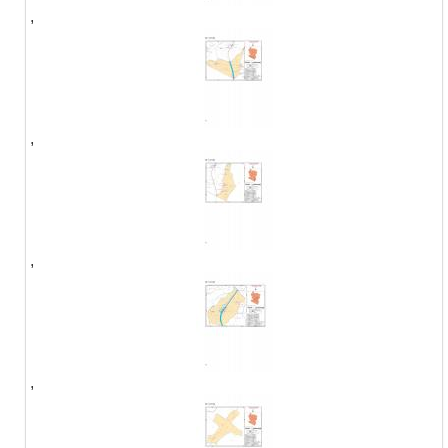
,
,
,
,