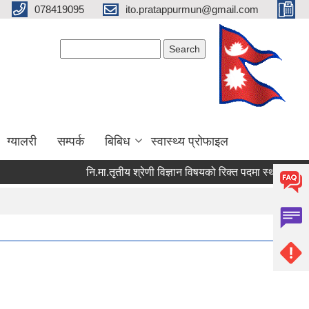
078419095
ito.pratappurmun@gmail.com
Search form
Search
ग्यालरी
सम्पर्क
बिबिध
स्वास्थ्य प्रोफाइल
नि.मा.तृतीय श्रेणी विज्ञान विषयको रिक्त पदमा स्थायी शिक्षक सरु