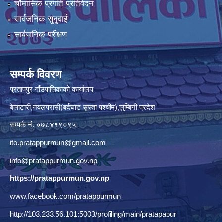
चौमासिक प्रगति प्रतिवेदन
सार्वजनिक सुनुवाई
सार्वजनिक परीक्षण
सम्पर्क विवरण
प्रतापपुर गाँउपालिकाकाे कार्यालय
बेलाटारी,नवलपरासी(बर्दघाट सुस्ता पश्चीम),लुम्बिनी प्रदेश
सम्पर्क नं. ०७८४१९०९५
ito.pratappurmun@gmail.com
info@pratappurmun.gov.np
https://pratappurmun.gov.np
www.facebook.com/pratappurmun
http://103.233.56.101:5003/profiling/main/pratapapur