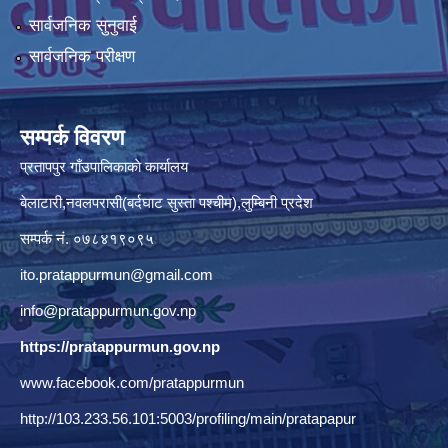
सार्वजनिक सुनुवाई
सार्वजनिक परीक्षण
सम्पर्क विवरण
प्रतापपुर गाँउपालिकाकाे कार्यालय
बेलाटारी,नवलपरासी(बर्दघाट सुस्ता पश्चीम),लुम्बिनी प्रदेश
सम्पर्क नं. ०७८४१९०९५
ito.pratappurmun@gmail.com
info@pratappurmun.gov.np
https://pratappurmun.gov.np
www.facebook.com/pratappurmun
http://103.233.56.101:5003/profiling/main/pratapapur