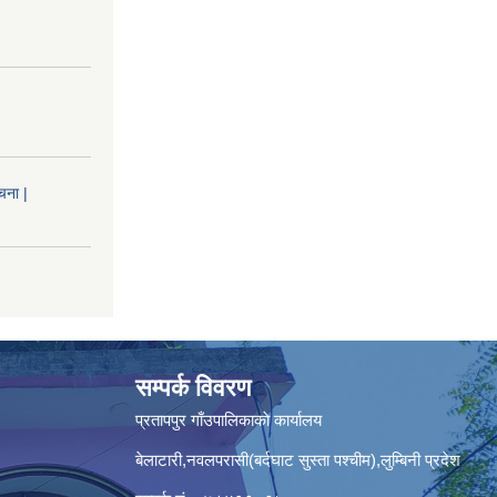
चना |
सम्पर्क विवरण
प्रतापपुर गाँउपालिकाकाे कार्यालय
बेलाटारी,नवलपरासी(बर्दघाट सुस्ता पश्चीम),लुम्बिनी प्रदेश