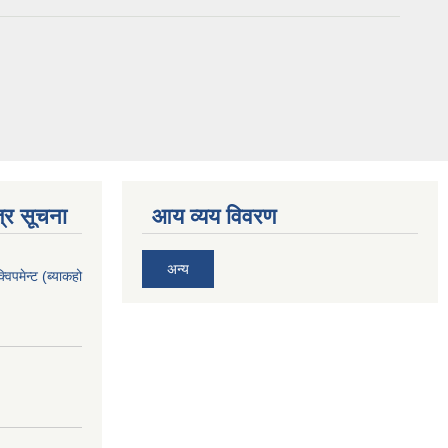
्र सूचना
आय व्यय विवरण
अन्य
िपमेन्ट (ब्याकहो