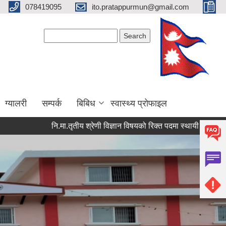
078419095
ito.pratappurmun@gmail.com
Search form
Search
ग्यालरी
सम्पर्क
बिबिध
स्वास्थ्य प्रोफाइल
नि.मा.तृतीय श्रेणी विज्ञान विषयको रिक्त पदमा स्थायी शिक्षक सरुवा सम्बन