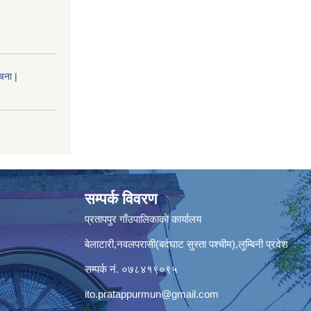
चना |
सम्पर्क विवरण
प्रतापपुर गाँउपालिकाकाे कार्यालय
बेलाटारी,नवलपरासी(बर्दघाट सुस्ता पश्चीम),लुम्बिनी प्रदेश
सम्पर्क नं. ०७८४१९०९५
ito.pratappurmun@gmail.com