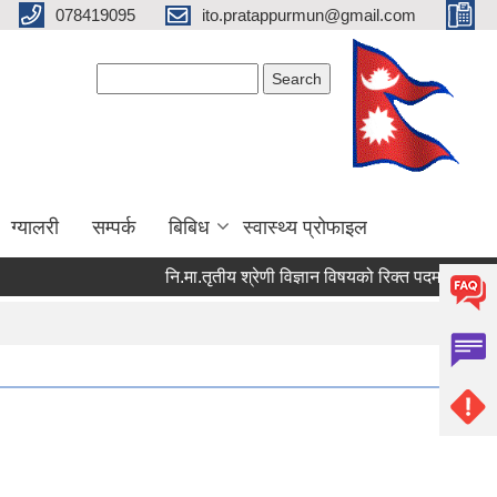
078419095
ito.pratappurmun@gmail.com
Search form
Search
ग्यालरी
सम्पर्क
बिबिध
स्वास्थ्य प्रोफाइल
नि.मा.तृतीय श्रेणी विज्ञान विषयको रिक्त पदमा स्थायी शिक्षक