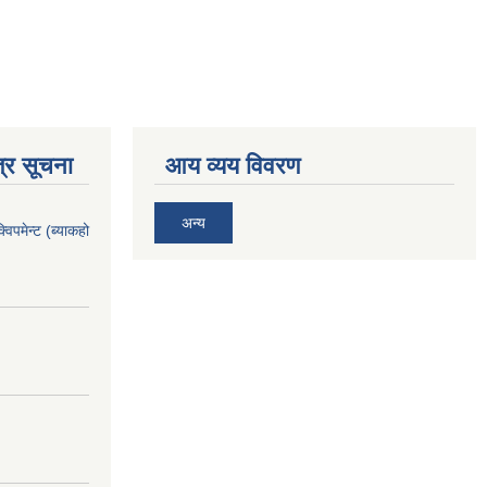
्र सूचना
आय व्यय विवरण
अन्य
िपमेन्ट (ब्याकहो